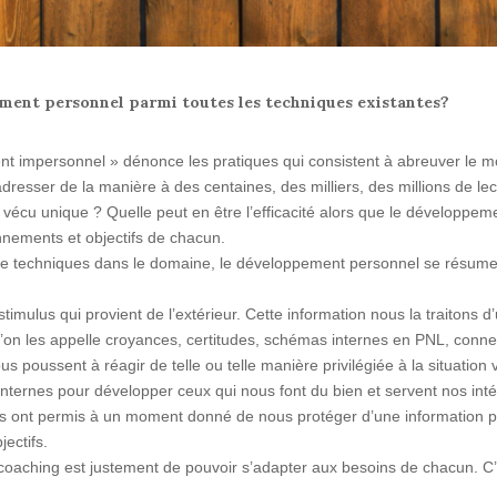
ment personnel parmi toutes les techniques existantes?
 impersonnel » dénonce les pratiques qui consistent à abreuver le m
sser de la manière à des centaines, des milliers, des millions de lect
r vécu unique ? Quelle peut en être l’efficacité alors que le développe
nnements et objectifs de chacun.
de techniques dans le domaine, le développement personnel se résum
timulus qui provient de l’extérieur. Cette information nous la traitons 
Qu’on les appelle croyances, certitudes, schémas internes en PNL, conne
s poussent à réagir de telle ou telle manière privilégiée à la situatio
internes pour développer ceux qui nous font du bien et servent nos intér
nous ont permis à un moment donné de nous protéger d’une informatio
jectifs.
on coaching est justement de pouvoir s’adapter aux besoins de chacun. 