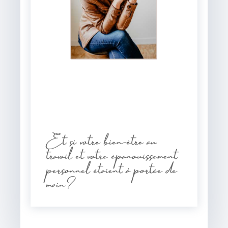
Et si votre bien-être au
travail et votre épanouissement
personnel étaient à portée de
main?